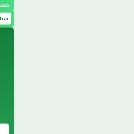
o país
trar
,