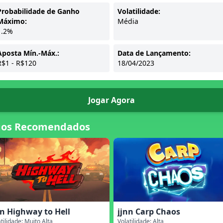
Probabilidade de Ganho
Volatilidade:
Máximo:
Média
1.2%
Aposta Mín.-Máx.:
Data de Lançamento:
R$1 - R$120
18/04/2023
Jogar Agora
gos Recomendados
nn Highway to Hell
jjnn Carp Chaos
tilidade: Muito Alta
Volatilidade: Alta