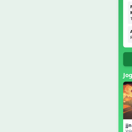
Jo
jj
Vola