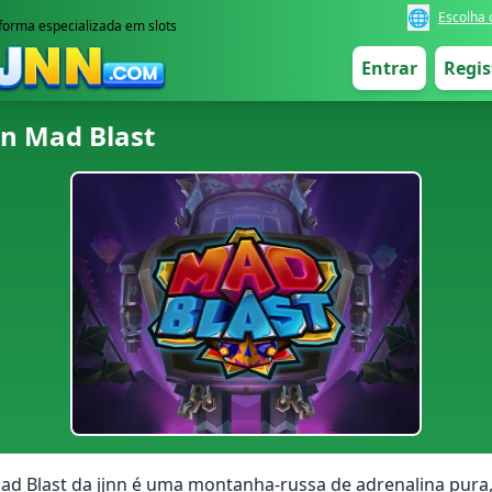
🌐
Escolha 
forma especializada em slots
Entrar
Regis
nn Mad Blast
ad Blast da jjnn é uma montanha-russa de adrenalina pura