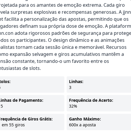
rojetada para os amantes de emoção extrema. Cada giro
evela surpresas explosivas e recompensas generosas. A jjnn
et facilita a personalização das apostas, permitindo que os
ogadores definam sua própria dose de emoção. A platafor
jnn.con adota rigorosos padrões de segurança para proteg
odos os participantes. O design dinâmico e as animações
ealistas tornam cada sessão única e memorável. Recursos
omo expansão selvagem e giros acumulativos mantêm a
ensão constante, tornando-o um favorito entre os
ntusiastas de slots.
Rolos:
Linhas:
5
3
Linhas de Pagamento:
Frequência de Acerto:
15
32%
Frequência de Giros Grátis:
Ganho Máximo:
1 em 55 giros
600x a aposta