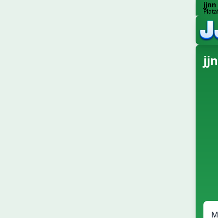
jjnn
Plata
jj
M