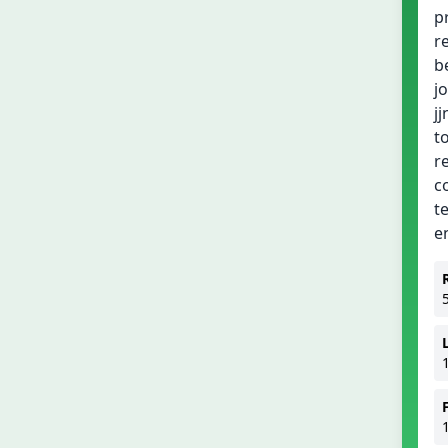
p
r
b
j
j
t
r
c
t
e