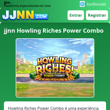
jjnn
🌐
Escolha o país
Plataforma especializada em slots
Entrar
Registrar
jjnn Howling Riches Power Combo
Howling Riches Power Combo é uma experiência