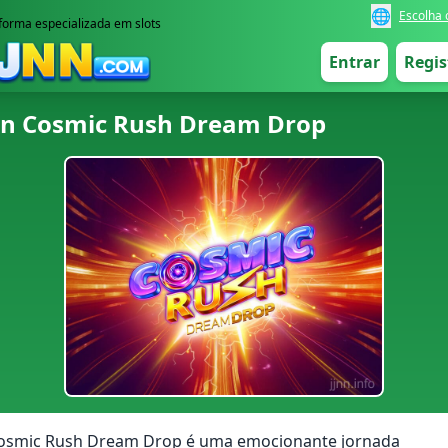
🌐
Escolha 
forma especializada em slots
Entrar
Regis
nn Cosmic Rush Dream Drop
osmic Rush Dream Drop é uma emocionante jornada