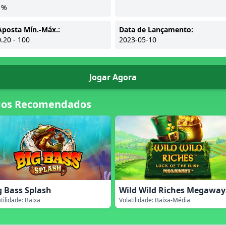
1%
Aposta Mín.-Máx.:
Data de Lançamento:
0.20 - 100
2023-05-10
Jogar Agora
gos Recomendados
g Bass Splash
Wild Wild Riches Megaway
tilidade: Baixa
Volatilidade: Baixa-Média